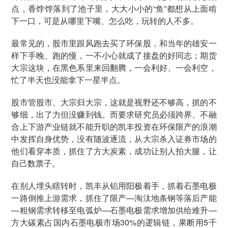
点，香饽饽落到了池子里，大大小小的“鱼”都想从上面啃
下一口，可是从哪里下嘴、怎么吃，玩转的人不多。
最常见的，股市里跟风跑去买了环保股，和当年的雄安一
样下手晚、跑的慢，一不小心就成了接盘的好同志；期货
大宗这块，在黑色系里来回翻腾，一会利好、一会利空，
忙了半天也没能拿下一星半点。
股市管股市、大宗归大宗，这就是视野还不够高，抓的不
够细，出了力但没赚到钱。而要求研究员必须跨界、不融
合上下游产业链就不能升职的凯丰投资在环保限产的浪潮
中发挥自身优势，没有随波逐流，从大宗杀入证券市场的
他们看穿本质，抓住了方大炭素，成功让别人拍大腿，让
自己数票子。
在别人埋头瞎转时，凯丰从铝用阳极着手，抓着石墨电极
一路倒推上游需求，抓住了限产—淘汰地条钢等落后产能
—粗钢需求转移至电弧炉—石墨电极需求增加供给难升—
方大碳素占国内石墨电极市场30%的逻辑链，果断用5千