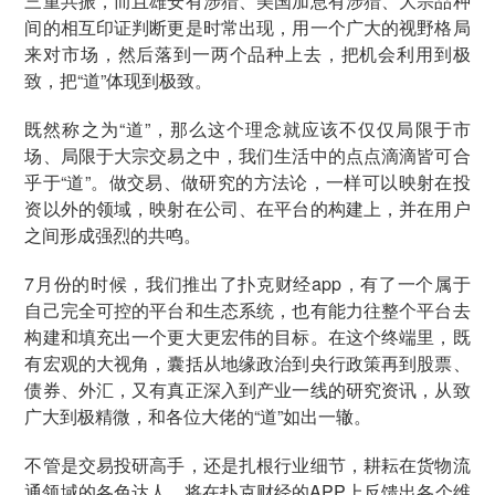
三重共振，而且雄安有涉猎、美国加息有涉猎、大宗品种
间的相互印证判断更是时常出现，用一个广大的视野格局
来对市场，然后落到一两个品种上去，把机会利用到极
致，把“道”体现到极致。
既然称之为“道”，那么这个理念就应该不仅仅局限于市
场、局限于大宗交易之中，我们生活中的点点滴滴皆可合
乎于“道”。做交易、做研究的方法论，一样可以映射在投
资以外的领域，映射在公司、在平台的构建上，并在用户
之间形成强烈的共鸣。
7月份的时候，我们推出了扑克财经app，有了一个属于
自己完全可控的平台和生态系统，也有能力往整个平台去
构建和填充出一个更大更宏伟的目标。在这个终端里，既
有宏观的大视角，囊括从地缘政治到央行政策再到股票、
债券、外汇，又有真正深入到产业一线的研究资讯，从致
广大到极精微，和各位大佬的“道”如出一辙。
不管是交易投研高手，还是扎根行业细节，耕耘在货物流
通领域的各色达人，将在扑克财经的APP上反馈出各个维