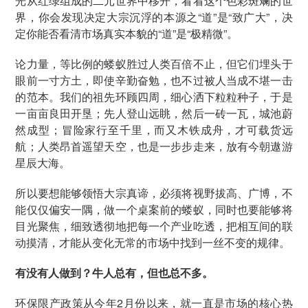
光从红绿组成的二元世界中移开，看看这个色彩斑斓的世
界，你会发现决定大宗沉浮的本源之“道”是“致广大”，决
定你能否看清市场真实本貌的“道”是“极精微”。
论力量，等比例的蝼蚁胜过人类百倍不止，但它们埋头于
眼前一寸方土，即使辛勤奋勉，也不过被人当成不堪一击
的范本。我们的祖先环顾四周，细心洒下粒粒种子，于是
一亩亩良田开垦；先人登山远眺，然后一砖一瓦，城池蔚
然成型；冒险家行至千里，而又木铁成舟，才可载货远
航；人类昂首遥望天空，也是一步步走来，放有今朝遨游
星辰大海。
所以要想能够领悟大宗真谛，必须将视野拔高、广博，不
能仅仅偏安一隅，做一个桌案前的蝼蚁，同时也要能够将
目光聚焦，细致透彻地把每一个产业吃透，把相互间的联
动摸清，才能从变化无常的市场中找到一丝不变的规律。
有没有人做到？牛人总有，但也总不多。
环保限产政策从今年2月份以来，就一直是市场的核心热