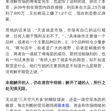
来理解市场的傅海棠先生，也是悟了这样的道、抓住了本
质，从09年前在期货内跌跌撞撞，到后来在大蒜上5万做
到了600万，又在棉花上赚了1.2个亿，现在则是数亿身
家。
用他的话来说，“天道就是市场，市场有自己的运行规
律，任何人都干预和左右不了。”，“具体操作主要做一个
品种，或者在一个主要品种以外，2、3个品种轻仓少量参
与。”两句话中，前者是广大的视野，后者是精微的专
注，两者合一成就了傅海棠的成功。那些没能做到的，也
有一句话来形容：“有些人炒了很多年的期货，却不知道
期货是什么，他们亏损的主要原因是不知道什么是期货，
没有解开期货之谜。”
未能解开的人，仍在迷宫中徘徊；解开了谜的人，所行之
处无惧无阻。
无论是“三月空六月多”的螺纹煤炭，还是一路空军杀跌的
橡胶，每次判断的背后都强调
基本面
、资金和市场情绪的