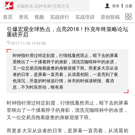
大咖姓名/品种名称/交易方法
登录
注册
首页
资讯
视频
实战排行
实战培训
原创投稿
期
引爆宏观全球热点，点亮2018！扑克年终策略论坛
重磅开启
2017-11-30 10:42:58
时钟指针滑过特定刻度，行情线戛然而止，暗下去的屏幕
里映出了一个揉着脖子的身影，清洗完咖啡杯中的余渍，
又一位交易员拖着疲惫的身躯迎接下班。而更多大宗从业
者的日常，是屏幕一直亮着，从清晨初阳，一直亮到了夜
色深沉，开盘的时候追行情，休市的时候读研报、看消
息，不为时辰所动，唯有肩
时钟指针滑过特定刻度，行情线戛然而止，暗下去的屏幕
里映出了一个揉着脖子的身影，清洗完咖啡杯中的余渍，
又一位交易员拖着疲惫的身躯迎接下班。
而更多大宗从业者的日常，是屏幕一直亮着，从清晨初