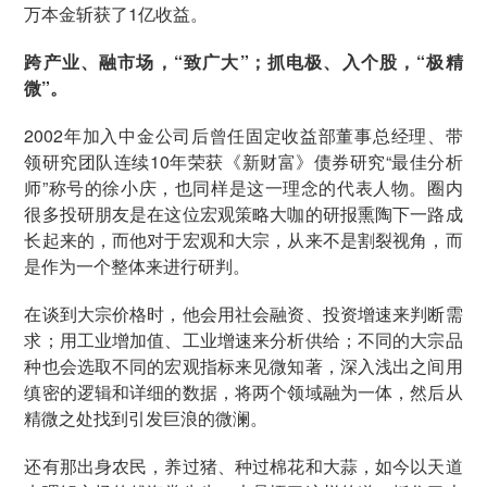
万本金斩获了1亿收益。
跨产业、融市场，“致广大”；抓电极、入个股，“极精
微”。
2002年加入中金公司后曾任固定收益部董事总经理、带
领研究团队连续10年荣获《新财富》债券研究“最佳分析
师”称号的徐小庆，也同样是这一理念的代表人物。圈内
很多投研朋友是在这位宏观策略大咖的研报熏陶下一路成
长起来的，而他对于宏观和大宗，从来不是割裂视角，而
是作为一个整体来进行研判。
在谈到大宗价格时，他会用社会融资、投资增速来判断需
求；用工业增加值、工业增速来分析供给；不同的大宗品
种也会选取不同的宏观指标来见微知著，深入浅出之间用
缜密的逻辑和详细的数据，将两个领域融为一体，然后从
精微之处找到引发巨浪的微澜。
还有那出身农民，养过猪、种过棉花和大蒜，如今以天道