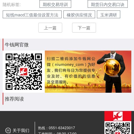
随机标签:
期权交易培训
期货日内交易口诀
短线macd三值最佳设置方法
橡胶供应情况
玉米调研
上一篇
下一篇
牛钱网官微
推荐阅读
热线：0551-63423017
关于我们
工作时间： 08:30-17:00