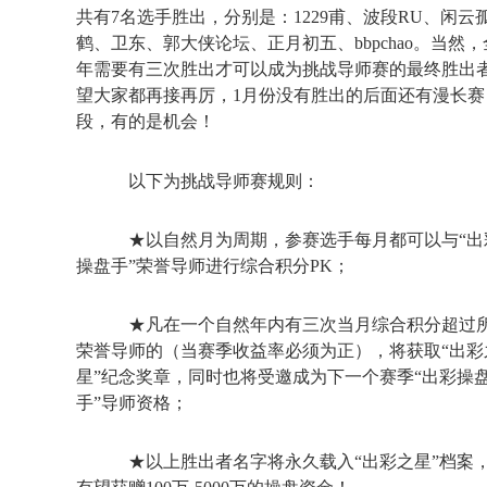
共有7名选手胜出，分别是：1229甫、波段RU、闲云
鹤、卫东、郭大侠论坛、正月初五、bbpchao。当然，
年需要有三次胜出才可以成为挑战导师赛的最终胜出
望大家都再接再厉，1月份没有胜出的后面还有漫长赛
段，有的是机会！
以下为挑战导师赛规则：
★以自然月为周期，参赛选手每月都可以与“出
操盘手”荣誉导师进行综合积分PK；
★凡在一个自然年内有三次当月综合积分超过
荣誉导师的（当赛季收益率必须为正），将获取“出彩
星”纪念奖章，同时也将受邀成为下一个赛季“出彩操
手”导师资格；
★以上胜出者名字将永久载入“出彩之星”档案