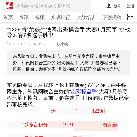
大咖姓名/品种名称/交易方法
登录
注册
首页
资讯
视频
实战排行
实战培训
原创投稿
期
“1229甫”荣获牛钱网出彩操盘手大赛1月冠军 挑战
导师赛7名选手胜出
2017-02-07 16:18:13
牛钱小编
东风随春归，发我枝上花！在新春贺岁之际，由牛钱网主
办、和讯网联合主办的“出彩操盘手”大赛1月份赛程已落下
帷幕。目前，参赛选手1月份的账户数据已全部审核完毕。
东风随春归，发我枝上花！在新春贺岁之际，由牛钱
网主办、和讯网联合主办的“
出彩操盘手
”大赛1月份赛
程已落下帷幕。目前，参赛选手1月份的账户数据已全
部审核完毕。
选手
“
1229甫
”以综合积分
19.31
分荣获