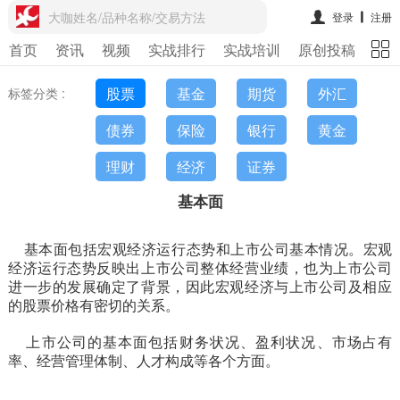
大咖姓名/品种名称/交易方法
登录
注册
首页
资讯
视频
实战排行
实战培训
原创投稿
期
股票
基金
期货
外汇
标签分类 :
债券
保险
银行
黄金
理财
经济
证券
基本面
基本面包括宏观经济运行态势和上市公司基本情况。宏观
经济运行态势反映出上市公司整体经营业绩，也为上市公司
进一步的发展确定了背景，因此宏观经济与上市公司及相应
的股票价格有密切的关系。
上市公司的基本面包括财务状况、盈利状况、市场占有
率、经营管理体制、人才构成等各个方面。