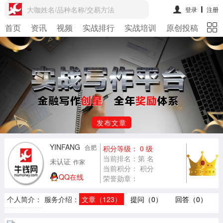
大咖姓名/品种名称/交易方法
登录
注册
首页
资讯
视频
实战排行
实战培训
原创投稿
期
发布文章
YINFANG
合肥
积分等级： 0 级
当前排名：第 名
未认证
作家
当前积分： 积分
QQ在线
荣誉勋章：
个人简介：
服务介绍：
文章（123）
提问（0）
回答（0）