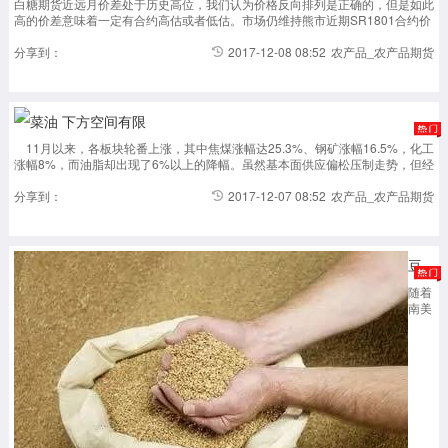
白糖期货近远月价差处于历史高位，我们认为价格反向排列是正确的，但是如此
高的价差意味着一定有合约高估或者低估。市场仍维持熊市近期SR1801合约价
格在6500元/吨附近，SR1805合约价格在6150元/吨附近，1月和5月价差处于
历史高位，反映市场分歧...
分享到：
2017-12-08 08:52
农产品_农产品期货
菜油 下方空间有限
11月以来，各板块轮番上涨，其中焦煤涨幅达25.3%、钢矿涨幅16.5%，化工
涨幅8%，而油脂却出现了6%以上的降幅。虽然基本面供应偏松压制走势，但经
过前期的下跌，利空逐步消化，12月中下旬油脂备货旺季到来以及外围潜在利
多逐步显现，菜油下跌空间有限...
分享到：
2017-12-07 08:52
农产品_农产品期货
豆粕仍将维持偏强走势
随着
南美
大豆
播种
加
速，
南美
天气
对市
场的