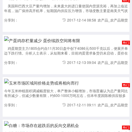
美国和巴西大豆产量均增加，未来庞大的进口量使国内货源充裕，再加上临近
年底，油厂保持高开机率，短期国内供应压力增强，市场变数主要是南美天气状
况。12月USDA供需报告呈中性12月USDA的数据与11月相比，美豆产量不
变，出口量略降，以至于期末库存...
分享到：
2017-12-14 08:58
农产品_农产品期货
产蛋鸡存栏量减少 蛋价续跌空间将有限
鸡蛋期货主力1805合约自11月30日盘中创下4086元/500千克以后，便展开单
边下跌行情。分析人士表示，从短期来看，目前鸡蛋需求备货仍未启动，蛋价在
一轮小幅上涨后进入回调，仍需时间等待市场终端对高价蛋的接受。不过，考虑
到近期鸡蛋供给仍将趋...
分享到：
2017-12-13 09:04
农产品_农产品期货
玉米市场区域间价格走势或将相向而行
今年玉米种植面积调减幅度较大，单产整体小幅增加，市场普遍认为总产量同比
有所减少，但减少数量有限，约600-1000万吨左右，但本年度因陈粮供应较多
及中储粮轮入数量同比下降等因素影响，似乎市场今年粮源供应充足，但东北产
区价格却一涨再涨十分抢...
分享到：
2017-12-11 09:11
农产品_农产品期货
白糖：市场存在超跌后的反向交易机会