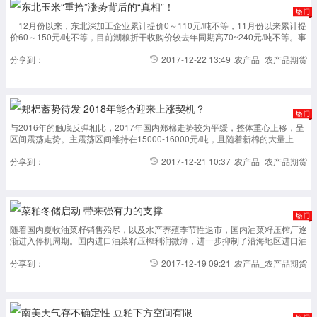
东北玉米“重拾”涨势背后的“真相”！
12月份以来，东北深加工企业累计提价0～110元/吨不等，11月份以来累计提
价60～150元/吨不等，目前潮粮折干收购价较去年同期高70~240元/吨不等。事
实上，在前两周东北深加工企业普遍降价收购玉米之际，东北地区实际潮粮收购
价并未明显下调，农户卖粮...
分享到：
2017-12-22 13:49
农产品_农产品期货
郑棉蓄势待发 2018年能否迎来上涨契机？
与2016年的触底反弹相比，2017年国内郑棉走势较为平缓，整体重心上移，呈
区间震荡走势。主震荡区间维持在15000-16000元/吨，且随着新棉的大量上
市，郑棉主力的波动区间在第四季度逐渐收敛。纵观全年，影响国内郑棉走势的
因素主要有全球棉花产量...
分享到：
2017-12-21 10:37
农产品_农产品期货
菜粕冬储启动 带来强有力的支撑
随着国内夏收油菜籽销售殆尽，以及水产养殖季节性退市，国内油菜籽压榨厂逐
渐进入停机周期。国内进口油菜籽压榨利润微薄，进一步抑制了沿海地区进口油
菜籽压榨厂的开机积极性，国内菜粕库存出现减少。需求方面，在春节之前，国
内处于生猪养殖消费...
分享到：
2017-12-19 09:21
农产品_农产品期货
南美天气存不确定性 豆粕下方空间有限