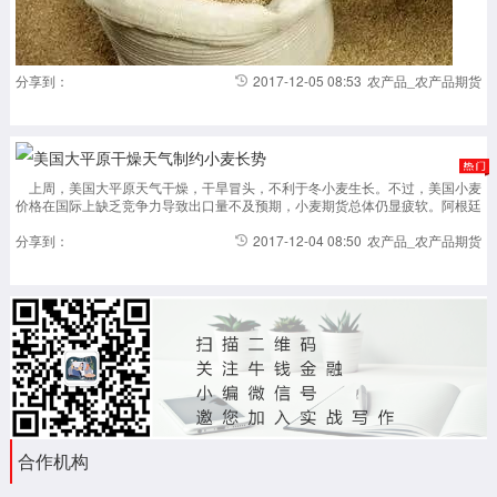
影响
越发
明
显，
美豆
分享到：
2017-12-05 08:53
农产品_农产品期货
正处
于出
口旺
盛季
美国大平原干燥天气制约小麦长势
节，
国际
上周，美国大平原天气干燥，干旱冒头，不利于冬小麦生长。不过，美国小麦
大豆
价格在国际上缺乏竞争力导致出口量不及预期，小麦期货总体仍显疲软。阿根廷
价格
产区发生良好降水，但一次降水未能完全打消市场对阿根廷干燥天气的担忧。由
容易
于前期天气偏干，29日...
分享到：
2017-12-04 08:50
农产品_农产品期货
获得
支
撑。
而我
加载更多
国饲
料厂
商对
豆粕
的采
购量
较
大，
合作机构
尤其
部分