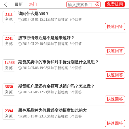
提问与回答
免费提问
最新
热门
请问什么是A50？
3111
浏览
2017-09-01 15:21添加了新答案 3个回答
热线：0551-63423017
快速回答
关于我们
工作时间： 08:30-17:00
联系我们
股市行情最近是不是越来越好？
2241
浏览
2016-05-29 10:54添加了新答案 3个回答
牛钱网
微信公众号
快速回答
期货买卖中的市价和对手价分别是什么意思？
12588
浏览
2017-05-08 19:35添加了新答案 3个回答
快速回答
期货账户里还有余额可以销户吗？怎么做？
3830
浏览
2016-11-05 12:21添加了新答案 3个回答
快速回答
黑色系品种为何最近变动幅度如此的大
2394
浏览
2016-11-04 23:06添加了新答案 3个回答
快速回答