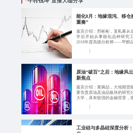
“牛转钱坤”直播大咖分享
2018期行天下塑料化工产融研论坛-南
能化8月：地缘混沌、移仓
重奏”
嘉宾介绍：邢彬彬，某私募从
学后开始从事能化品种研究工作
2018年度高级分析师——甲醇品种
|
原油“破百”之后：地缘风云
新焦点
嘉宾介绍：黄琬喆，大地期货
要负责原油及油品板块的研究
大学，具有较强的金融背景，擅长
|
工业硅与多晶硅深度分析