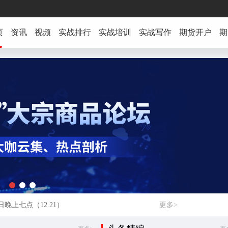
页
资讯
视频
实战排行
实战培训
实战写作
期货开户
期
晚上七点（12.21）
更多>
沙站