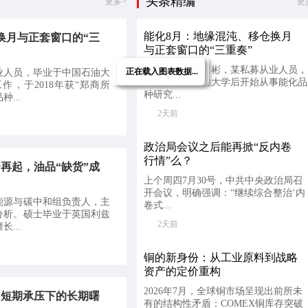
头条精编
更多>
更
京站
能化8月：地缘混沌、移仓换月
换月与正套窗口的“三
与正套窗口的“三重奏”
嘉宾介绍：邢彬彬，某私募从业人员，
正在载入排行榜数据...
正在载入图表数据...
正在载入图表数据...
业人员，毕业于中国石油大
毕业于中国石油大学后开始从事能化品
，于2018年获“郑商所
种研究...
...
2天前
政治局会议之后能再掀“反内卷
行情”么？
再起，油品“缺货”成
上个周四7月30号，中共中央政治局召
开会议，明确强调：“继续综合整治‘内
能源与碳中和组负责人，主
卷式...
分析。硕士毕业于英国利兹
2天前
...
铜的新身份：从工业原料到战略
资产的定价重构
2026年7月，全球铜市场呈现出前所未
：短期承压下的长期曙
有的结构性矛盾：COMEX铜库存突破