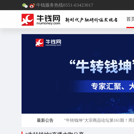
牛钱服务热线0551-63423017
首
最新公告
“牛转钱坤”大宗商品论坛第161期！周日
2018期行天下塑料化工产融研论坛-长